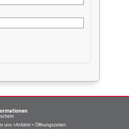
formationen
schein
r uns >Anfahrt > Öffnungszeiten